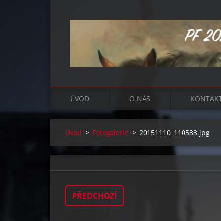
ÚVOD
O NÁS
KONTAK
Úvod
>
Fotogalerie
>
20151110_110533.jpg
PŘEDCHOZÍ